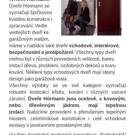
Dveře Hörmann se
vyznačují špičkovou
kvalitou konstrukce i
zpracování. Vedle
vedlejších dveří ke
garážovým vratům,
máme v nabídce také dveře
vchodové, interiérové
,
bezpečnostní a protipožární
. Všechny typy dveří
mohou být v různých provedeních velikostí, barev,
imitací dřeva, prosklení, ozdobných dekorů a tvaru
kování. Některé typy vchodových dveří mají stejný
design jako garážová vrata .
Všechny výrobky se ve své kategorii vyznačují
robustní kostrukcí křídla, kování i různých variant
zárubní.
Dveře Hörmann jsou ocelové, s kovovým,
nebo dřevěnným jádrem, mají tepelnou
izolaci
. Nabízíme provedení s přerušeným tepelným
mostem, celohliníkové konstrukce i celé vchodové
sestavy s postranními prosklenými díly.
Využijte bezplatné technické konzultace. Podrobnější