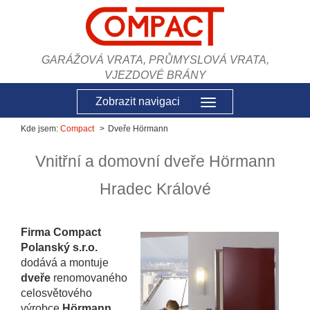
GARÁŽOVÁ VRATA, PRŮMYSLOVÁ VRATA,
VJEZDOVÉ BRÁNY
Zobrazit navigaci
Kde jsem:
Compact
Dveře Hörmann
Vnitřní a domovní dveře Hörmann
Hradec Králové
Firma Compact
Polanský s.r.o.
dodává a montuje
dveře
renomovaného
celosvětového
výrobce
Hörmann.