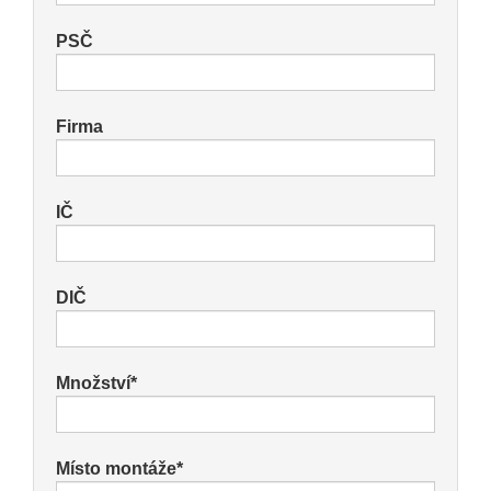
PSČ
Firma
IČ
DIČ
Množství*
Místo montáže*