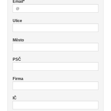
Email*
Ulice
Město
PSČ
Firma
IČ