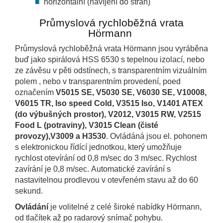
horizontální (navíjení do stran)
Průmyslová rychloběžná vrata
Hörmann
Průmyslová rychloběžná vrata Hörmann jsou vyráběna
buď jako spirálová HSS 6530 s tepelnou izolací, nebo
ze závěsu v pěti odstínech, s transparentním vizuálním
polem , nebo v transparentním provedení, poed
označením
V5015 SE, V5030 SE, V6030 SE, V10008,
V6015 TR, Iso speed Cold, V3515 Iso, V1401 ATEX
(do výbušných prostor), V2012, V3015 RW, V2515
Food L (potraviny), V3015 Clean (čisté
provozy),V3009 a H3530
. Ovládáná jsou el. pohonem
s elektronickou řídící jednotkou, který umožňuje
rychlost otevírání od 0,8 m/sec do 3 m/sec. Rychlost
zavírání je 0,8 m/sec. Automatické zavírání s
nastavitelnou prodlevou v otevřeném stavu až do 60
sekund.
Ovládání
je volitelné z celé široké nabídky Hörmann,
od tlačítek až po radarový snímač pohybu.