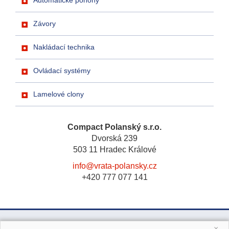
Automatické pohony
Závory
Nakládací technika
Ovládací systémy
Lamelové clony
Compact Polanský s.r.o.
Dvorská 239
503 11 Hradec Králové
info@vrata-polansky.cz
+420 777 077 141
×