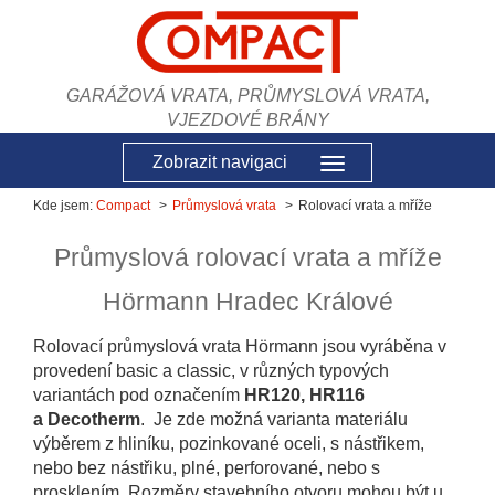
GARÁŽOVÁ VRATA, PRŮMYSLOVÁ VRATA,
VJEZDOVÉ BRÁNY
Zobrazit navigaci
Kde jsem:
Compact
Průmyslová vrata
Rolovací vrata a mříže
Průmyslová rolovací vrata a mříže
Hörmann Hradec Králové
Rolovací průmyslová vrata Hörmann jsou vyráběna v
provedení basic a classic, v různých typových
variantách pod označením
HR120, HR116
a Decotherm
. Je zde možná varianta materiálu
výběrem z hliníku, pozinkované oceli, s nástřikem,
nebo bez nástřiku, plné, perforované, nebo s
prosklením. Rozměry stavebního otvoru mohou být u