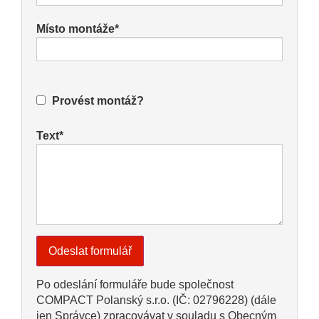
Místo montáže*
Provést montáž?
Text*
Po odeslání formuláře bude společnost
COMPACT Polanský s.r.o. (IČ: 02796228) (dále
jen Správce) zpracovávat v souladu s Obecným