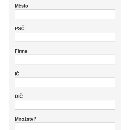
Město
PSČ
Firma
IČ
DIČ
Množství*