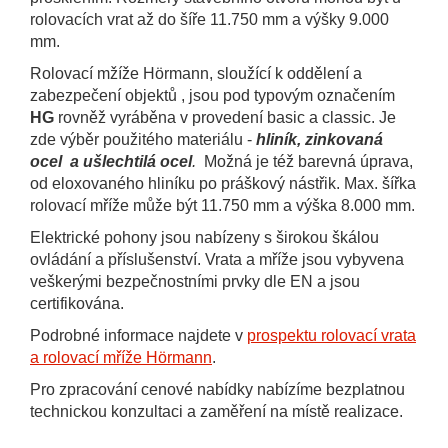
rolovacích vrat až do šíře 11.750 mm a výšky 9.000
mm.
Rolovací mžíže Hörmann, sloužící k oddělení a
zabezpečení objektů , jsou pod typovým označením
HG
rovněž vyráběna v provedení basic a classic. Je
zde výběr použitého materiálu -
hliník, zinkovaná
ocel a ušlechtilá ocel
.
Možná je též barevná úprava,
od eloxovaného hliníku po práškový nástřik. Max. šířka
rolovací mříže může být 11.750 mm a výška 8.000 mm.
Elektrické pohony jsou nabízeny s širokou škálou
ovládání a příslušenství. Vrata a mříže jsou vybyvena
veškerými bezpečnostními prvky dle EN a jsou
certifikována.
Podrobné informace najdete v
prospektu rolovací vrata
a rolovací mříže Hörmann
.
Pro zpracování cenové nabídky nabízíme bezplatnou
technickou konzultaci a zaměření na místě realizace.