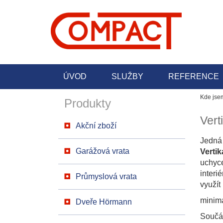
ÚVOD
SLUŽBY
REFERENCE
Kde jse
Produkty
Vert
Akční zboží
Jedná 
Garážová vrata
Vertik
uchyce
interi
Průmyslová vrata
využít
minimá
Dveře Hörmann
Součás