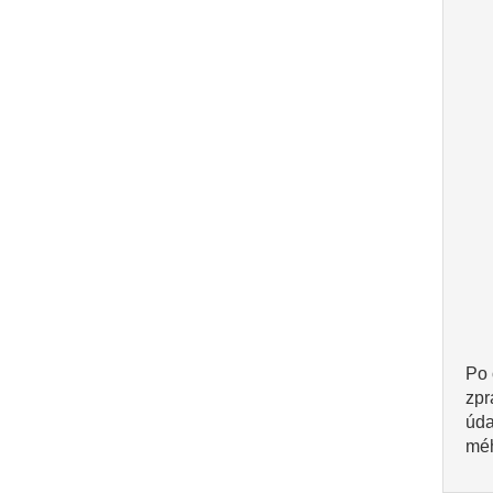
Po 
zpr
úda
méh