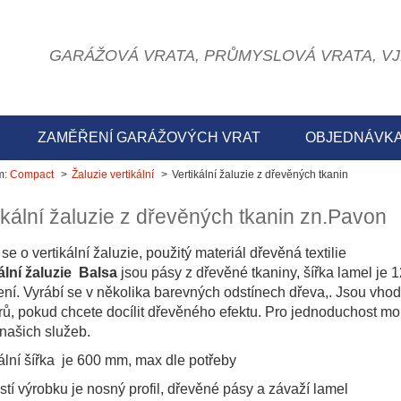
GARÁŽOVÁ VRATA, PRŮMYSLOVÁ VRATA, V
ZAMĚŘENÍ GARÁŽOVÝCH VRAT
OBJEDNÁVKA
m:
Compact
Žaluzie vertikální
Vertikální žaluzie z dřevěných tkanin
ikální žaluzie z dřevěných tkanin zn.Pavon
se o vertikální žaluzie, použitý materiál dřevěná textilie
ální žaluzie Balsa
jsou pásy z dřevěné tkaniny, šířka lamel j
ní. Vyrábí se v několika barevných odstínech dřeva,. Jsou vhod
érů, pokud chcete docílit dřevěného efektu. Pro jednoduchost 
 našich služeb.
lní šířka je 600 mm, max dle potřeby
tí výrobku je nosný profil, dřevěné pásy a závaží lamel