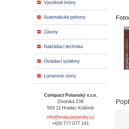
Vjezdové brány
Foto
Automatické pohony
Závory
Nakládací technika
Ovládací systémy
Lamelové clony
Compact Polanský s.r.o.
Popt
Dvorská 239
503 11 Hradec Králové
info@vrata-polansky.cz
+420 777 077 141