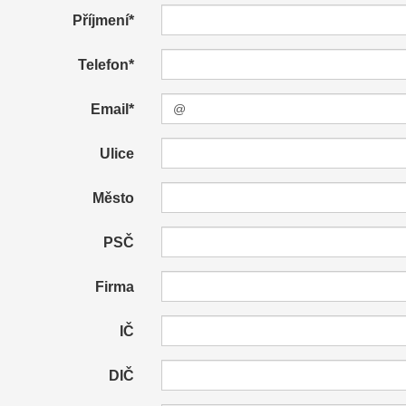
Příjmení*
Telefon*
Email*
Ulice
Město
PSČ
Firma
IČ
DIČ